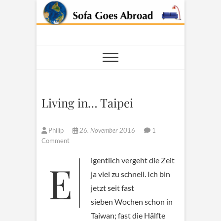
Skip
to
content
Sofa Goes
AROUND THE WORLD
Abroad
Living in… Taipei
Philip
26. November 2016
1
Comment
Eigentlich vergeht die Zeit
ja viel zu schnell. Ich bin
jetzt seit fast
sieben Wochen schon in
Taiwan; fast die Hälfte