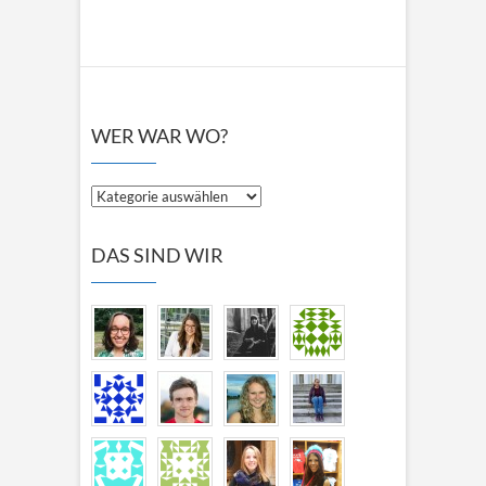
WER WAR WO?
Wer
war
wo?
DAS SIND WIR