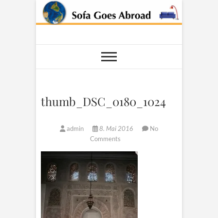
Skip
to
content
Sofa Goes
AROUND THE WORLD
Abroad
thumb_DSC_0180_1024
admin
8. Mai 2016
No
Comments