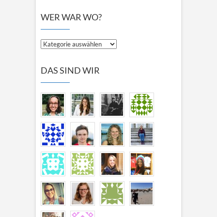
WER WAR WO?
Wer
war
wo?
DAS SIND WIR