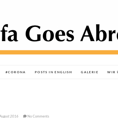
Sofa Goes Abroad
AROUND THE WORLD
#CORONA
POSTS IN ENGLISH
GALERIE
WIR 
August 2016
No Comments