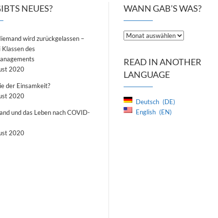
IBTS NEUES?
WANN GAB’S WAS?
Wann
Niemand wird zurückgelassen –
gab’s
 Klassen des
was?
managements
READ IN ANOTHER
ust 2020
LANGUAGE
e der Einsamkeit?
ust 2020
Deutsch
DE
English
EN
and und das Leben nach COVID-
ust 2020