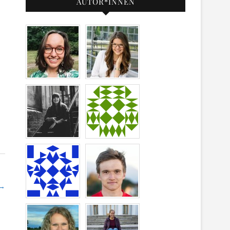
AUTOR*INNEN
 →