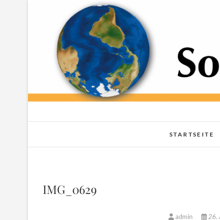
Skip
to
content
STARTSEITE
IMG_0629
admin
26. 